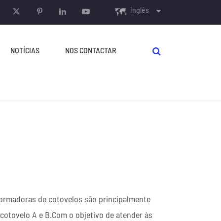
inglês
English
NOTÍCIAS
NOS CONTACTAR
français
Español
русский
português
العربية
EQUIPAMENTO AUXILIAR
formadoras de cotovelos são principalmente
Decoradores
cotovelo A e B.Com o objetivo de atender às
Máquina de Curar