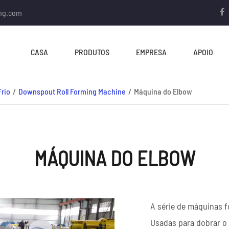
ing.com
CASA
PRODUTOS
EMPRESA
APOIO
Frio
Downspout Roll Forming Machine
Máquina do Elbow
MÁQUINA DO ELBOW
MOINHO DE TUBO
A série de máquinas 
Linha do Moinho do Tubo
Usadas para dobrar o 
Linha do Moinho de Tubos Quadrados