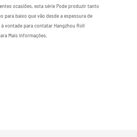
entes ocasiões, esta série Pode produzir tanto
Actualização de Moedas
los para baixo que vão desde a espessura de
Linha de separação
à vontade para contatar Hangzhou Roll
Cortar para Comprimento Linha
ara Mais informações.
Piloto vertical
Ler Mais