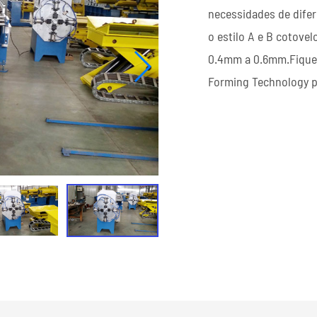
necessidades de difer
Directos
o estilo A e B cotove
High Frequency ERW Pipe Mill Line
0.4mm a 0.6mm.Fique 
Linha do Moinho do Grande Tamanho
Forming Technology p
Moinho de tubos espirais de diâmetro
Grande
Linha do Moinho do Tubo de Alta
Velocidade
Ler Mais