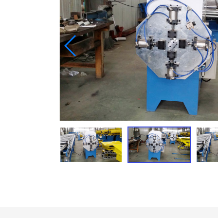
C/U/Z/M Purlin Roll Machine
Downspout Roll Forming Machine
Máquina de Formar Rolamentos de
Guarda
Máquina de Formulário de Porta de
Lançamento Rolando
Ler Mais