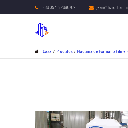
+86 0571 82686709
jean@hzrollform
Casa
Produtos
Máquina de Formar o Filme 
MÁQUINA DE FORMAR O FILME FRIO
Roof And Wall Panel Roll Machine
Máquina de Formulação do Deck Metal